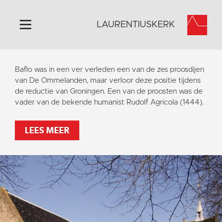
LAURENTIUSKERK
Home
Baflo was in een ver verleden een van de zes proosdijen
Algemeen
van De Ommelanden, maar verloor deze positie tijdens
de reductie van Groningen. Een van de proosten was de
Historie
vader van de bekende humanist Rudolf Agricola (1444).
Omgeving
Activiteiten
LEES MEER
Steun ons
Contact
Vaktaal