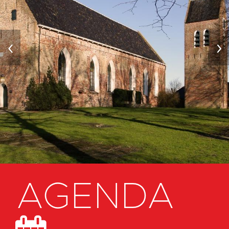
‹
›
AGENDA