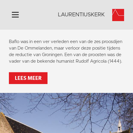
LAURENTIUSKERK
Home
Baflo was in een ver verleden een van de zes proosdijen
Algemeen
van De Ommelanden, maar verloor deze positie tijdens
de reductie van Groningen. Een van de proosten was de
Historie
vader van de bekende humanist Rudolf Agricola (1444).
Omgeving
Activiteiten
LEES MEER
Steun ons
Contact
Vaktaal