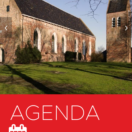
‹
›
AGENDA