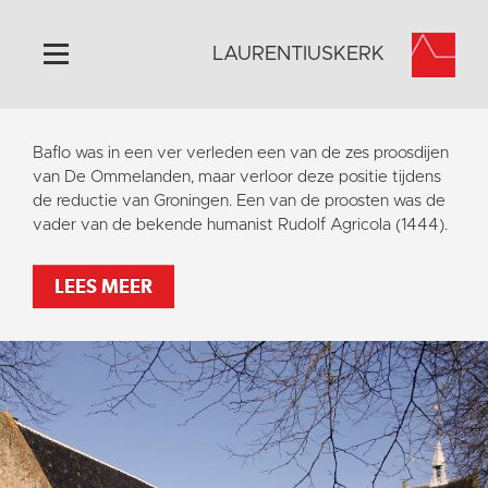
LAURENTIUSKERK
Home
Baflo was in een ver verleden een van de zes proosdijen
Algemeen
van De Ommelanden, maar verloor deze positie tijdens
de reductie van Groningen. Een van de proosten was de
Historie
vader van de bekende humanist Rudolf Agricola (1444).
Omgeving
Activiteiten
LEES MEER
Steun ons
Contact
Vaktaal