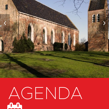
‹
›
AGENDA