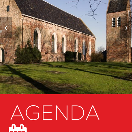
‹
›
AGENDA