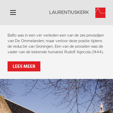
LAURENTIUSKERK
Home
Baflo was in een ver verleden een van de zes proosdijen
Algemeen
van De Ommelanden, maar verloor deze positie tijdens
de reductie van Groningen. Een van de proosten was de
Historie
vader van de bekende humanist Rudolf Agricola (1444).
Omgeving
Activiteiten
LEES MEER
Steun ons
Contact
Vaktaal