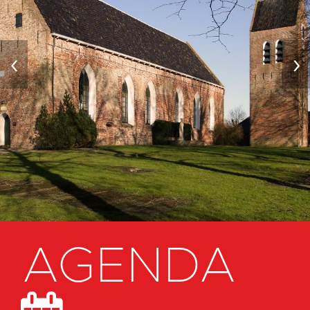
‹
›
AGENDA