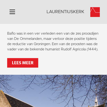
LAURENTIUSKERK
Home
Baflo was in een ver verleden een van de zes proosdijen
Algemeen
van De Ommelanden, maar verloor deze positie tijdens
de reductie van Groningen. Een van de proosten was de
Historie
vader van de bekende humanist Rudolf Agricola (1444).
Omgeving
Activiteiten
LEES MEER
Steun ons
Contact
Vaktaal