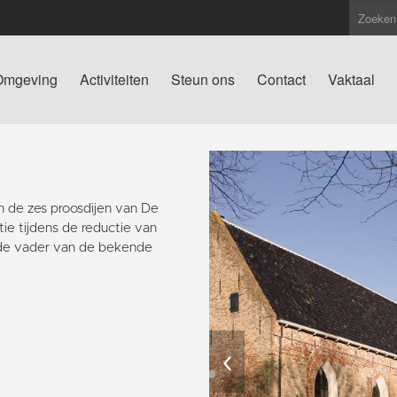
Omgeving
Activiteiten
Steun ons
Contact
Vaktaal
n de zes proosdijen van De
e tijdens de reductie van
 de vader van de bekende
‹