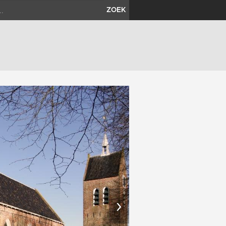
ZOEK
›