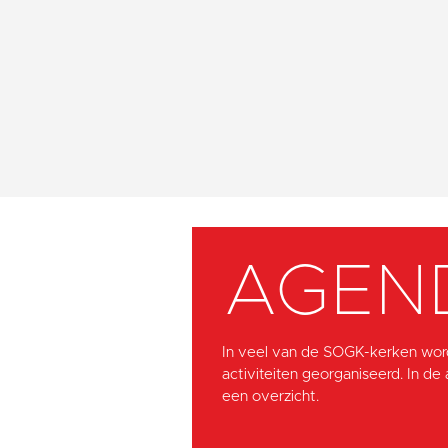
AGEN
In veel van de SOGK-kerken wor
activiteiten georganiseerd. In de
een overzicht.