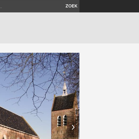
ZOEK
›