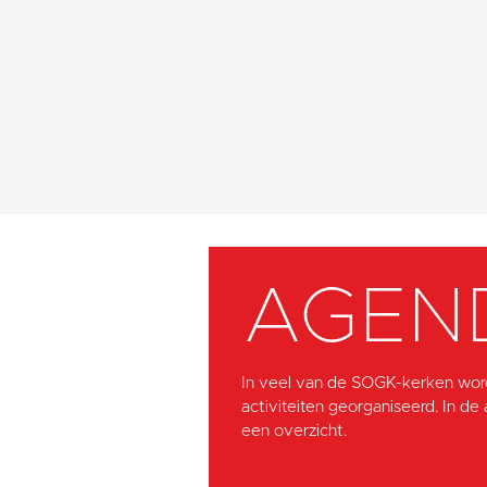
AGEN
In veel van de SOGK-kerken wor
activiteiten georganiseerd. In de
een overzicht.