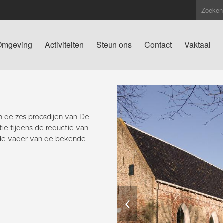
Omgeving
Activiteiten
Steun ons
Contact
Vaktaal
n de zes proosdijen van De
e tijdens de reductie van
 de vader van de bekende
‹