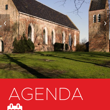
‹
›
AGENDA