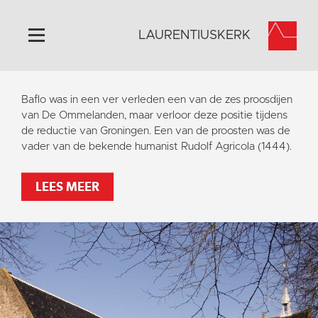
LAURENTIUSKERK
Home
Baflo was in een ver verleden een van de zes proosdijen
Algemeen
van De Ommelanden, maar verloor deze positie tijdens
de reductie van Groningen. Een van de proosten was de
Historie
vader van de bekende humanist Rudolf Agricola (1444).
Omgeving
Activiteiten
LEES MEER
Steun ons
Contact
Vaktaal