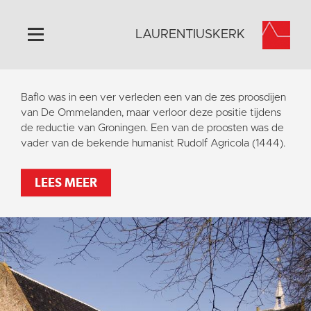
LAURENTIUSKERK
Home
Baflo was in een ver verleden een van de zes proosdijen
Algemeen
van De Ommelanden, maar verloor deze positie tijdens
de reductie van Groningen. Een van de proosten was de
Historie
vader van de bekende humanist Rudolf Agricola (1444).
Omgeving
Activiteiten
LEES MEER
Steun ons
Contact
Vaktaal