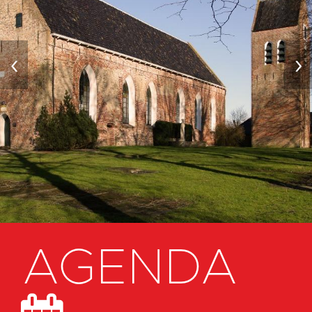
‹
›
AGENDA