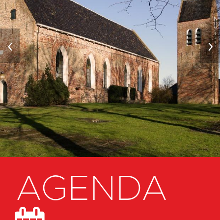
‹
›
AGENDA