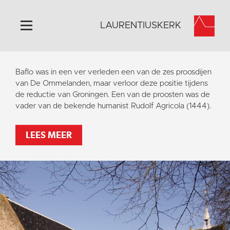
LAURENTIUSKERK
Home
Baflo was in een ver verleden een van de zes proosdijen
Algemeen
van De Ommelanden, maar verloor deze positie tijdens
de reductie van Groningen. Een van de proosten was de
Historie
vader van de bekende humanist Rudolf Agricola (1444).
Omgeving
Activiteiten
LEES MEER
Steun ons
Contact
Vaktaal