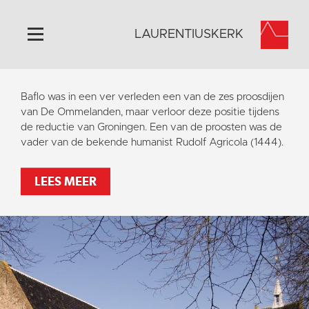
LAURENTIUSKERK
Home
Baflo was in een ver verleden een van de zes proosdijen
Algemeen
van De Ommelanden, maar verloor deze positie tijdens
de reductie van Groningen. Een van de proosten was de
Historie
vader van de bekende humanist Rudolf Agricola (1444).
Omgeving
Activiteiten
LEES MEER
Steun ons
Contact
Vaktaal