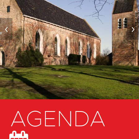
‹
›
AGENDA