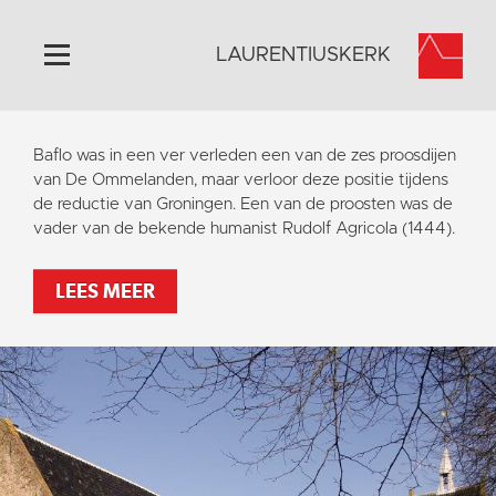
LAURENTIUSKERK
Home
Baflo was in een ver verleden een van de zes proosdijen
Algemeen
van De Ommelanden, maar verloor deze positie tijdens
de reductie van Groningen. Een van de proosten was de
Historie
vader van de bekende humanist Rudolf Agricola (1444).
Omgeving
Activiteiten
LEES MEER
Steun ons
Contact
Vaktaal