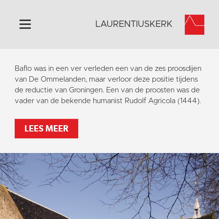
LAURENTIUSKERK
Home
Baflo was in een ver verleden een van de zes proosdijen
Algemeen
van De Ommelanden, maar verloor deze positie tijdens
de reductie van Groningen. Een van de proosten was de
Historie
vader van de bekende humanist Rudolf Agricola (1444).
Omgeving
Activiteiten
LEES MEER
Steun ons
Contact
Vaktaal