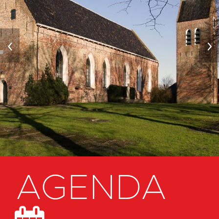
‹
›
AGENDA