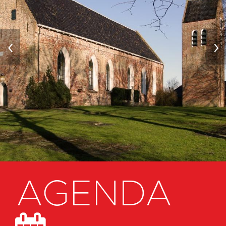
‹
›
AGENDA