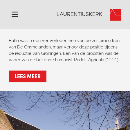
LAURENTIUSKERK
Home
Baflo was in een ver verleden een van de zes proosdijen
Algemeen
van De Ommelanden, maar verloor deze positie tijdens
de reductie van Groningen. Een van de proosten was de
Historie
vader van de bekende humanist Rudolf Agricola (1444).
Omgeving
Activiteiten
LEES MEER
Steun ons
Contact
Vaktaal