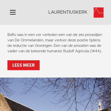
LAURENTIUSKERK
Home
Baflo was in een ver verleden een van de zes proosdijen
Algemeen
van De Ommelanden, maar verloor deze positie tijdens
de reductie van Groningen. Een van de proosten was de
Historie
vader van de bekende humanist Rudolf Agricola (1444).
Omgeving
Activiteiten
LEES MEER
Steun ons
Contact
Vaktaal