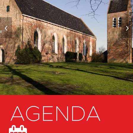
‹
›
AGENDA