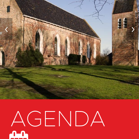
‹
›
AGENDA