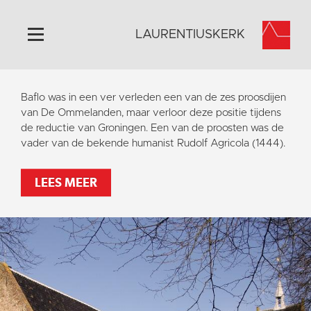
LAURENTIUSKERK
Home
Baflo was in een ver verleden een van de zes proosdijen
Algemeen
van De Ommelanden, maar verloor deze positie tijdens
de reductie van Groningen. Een van de proosten was de
Historie
vader van de bekende humanist Rudolf Agricola (1444).
Omgeving
Activiteiten
LEES MEER
Steun ons
Contact
Vaktaal