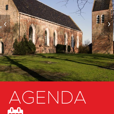
‹
›
AGENDA