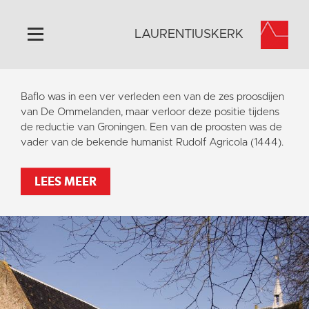
LAURENTIUSKERK
Home
Baflo was in een ver verleden een van de zes proosdijen
Algemeen
van De Ommelanden, maar verloor deze positie tijdens
de reductie van Groningen. Een van de proosten was de
Historie
vader van de bekende humanist Rudolf Agricola (1444).
Omgeving
Activiteiten
LEES MEER
Steun ons
Contact
Vaktaal