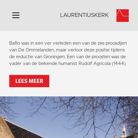
LAURENTIUSKERK
Home
Baflo was in een ver verleden een van de zes proosdijen
Algemeen
van De Ommelanden, maar verloor deze positie tijdens
de reductie van Groningen. Een van de proosten was de
Historie
vader van de bekende humanist Rudolf Agricola (1444).
Omgeving
Activiteiten
LEES MEER
Steun ons
Contact
Vaktaal