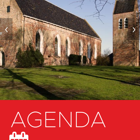
‹
›
AGENDA