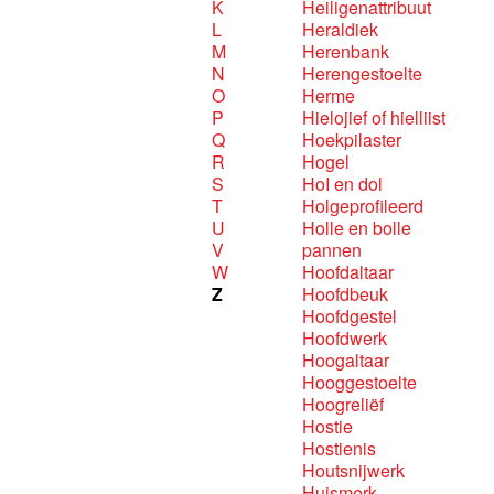
K
Heiligenattribuut
L
Heraldiek
M
Herenbank
N
Herengestoelte
O
Herme
P
Hielojief of hielliist
Q
Hoekpilaster
R
Hogel
S
HoI en dol
T
Holgeprofileerd
U
Holle en bolle
V
pannen
W
Hoofdaltaar
Z
Hoofdbeuk
Hoofdgestel
Hoofdwerk
Hoogaltaar
Hooggestoelte
Hoogreliëf
Hostie
Hostienis
Houtsnijwerk
Huismerk