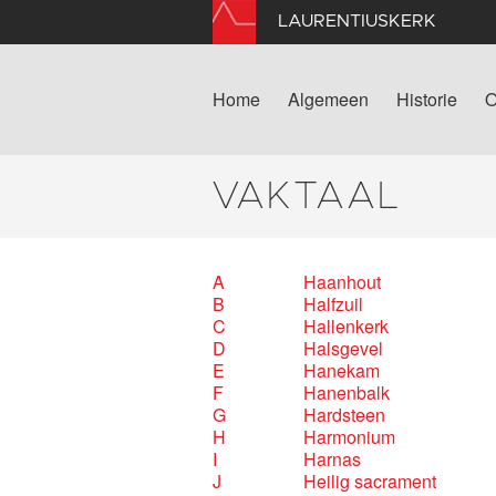
LAURENTIUSKERK
Home
Algemeen
Historie
O
VAKTAAL
A
Haanhout
B
Halfzuil
C
Hallenkerk
D
Halsgevel
E
Hanekam
F
Hanenbalk
G
Hardsteen
H
Harmonium
I
Harnas
J
Heilig sacrament