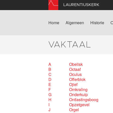
LAURENTIUSKERK
Home
Algemeen
Historie
O
VAKTAAL
A
Obelisk
B
Octaaf
C
Oculus
D
Offerblok
E
Ojief
F
Omkraling
G
Onderkuip
H
Ontlastingsboog
I
Opzetgevel
J
Orgel