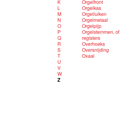
K
Orgelfront
L
Orgelkas
M
Orgelluiken
N
Orgelmetaal
O
Orgelpijp
P
Orgelstemmen, of
Q
registers
R
Overhoeks
S
Oversnijding
T
Oxaal
U
V
W
Z